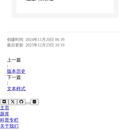
这是五级标题
最多六级标题
####### 7个及以上 # 不会被识别为标
创建时间
:
2024年11月20日 06:39
题
最后更新
:
2025年12月23日 10:19
上一篇
:
版本历史
下一篇
:
文本样式
主页
题库
科普专栏
关于我们